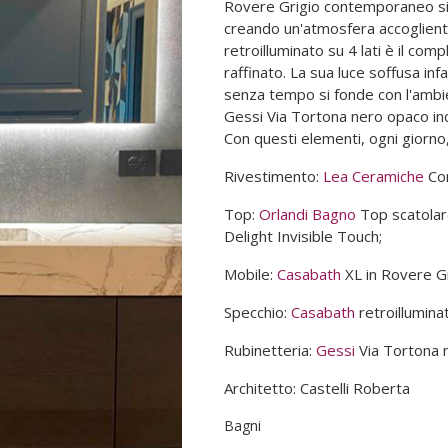
Rovere Grigio contemporaneo si 
creando un'atmosfera accogliente
retroilluminato su 4 lati è il c
raffinato. La sua luce soffusa in
senza tempo si fonde con l'ambien
Gessi Via Tortona nero opaco inc
Con questi elementi, ogni giorno, 
Rivestimento:
Lea Ceramiche
Con
Top:
Orlandi Bagno
Top scatolare
Delight Invisible Touch;
Mobile:
Casabath
XL in Rovere Gr
Specchio:
Casabath
retroilluminat
Rubinetteria:
Gessi
Via Tortona 
Architetto: Castelli Roberta
Bagni