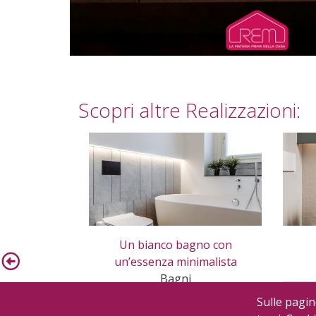
Scopri altre Realizzazioni:
Un bianco bagno con
un’essenza minimalista
Bagni
Sulle pagin