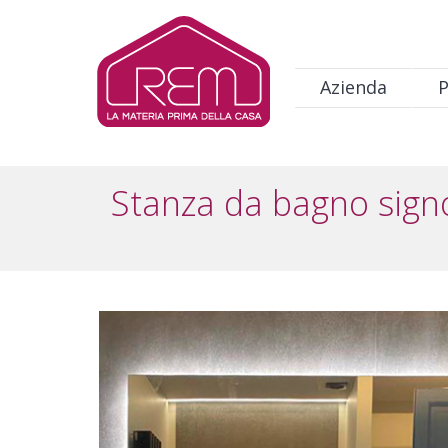
Salta al contenuto principale
Navigazione principale
Azienda
P
Stanza da bagno signo