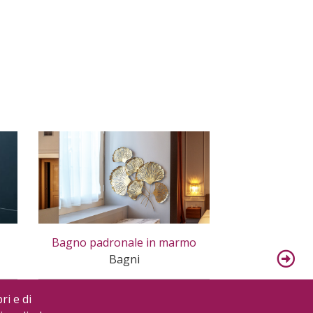
Bagno padronale in marmo
Bagno della
Bagni
dell’agrituris
Re
B
ri e di