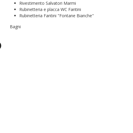
Rivestimento Salvatori Marmi
Rubinetteria e placca WC Fantini
Rubinetteria Fantini "Fontane Bianche"
Bagni
Rivestimento Salvatori Marmi - Rubinetteria
Rivestimento Sal
Fantini "Fontane Bianche"
Fantini "Fontan