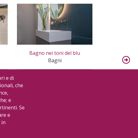
Bagno nei toni del blu
Bagno padro
Bagni
B
ri e di
ionali, che
nce,
che; e
rtinenti. Se
are e
 in