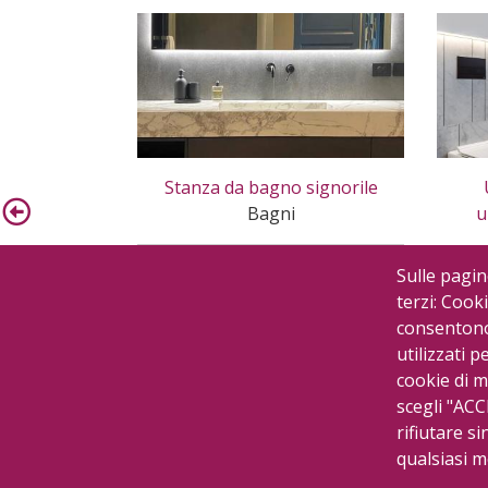
Stanza da bagno signorile
Bagni
u
Sulle pagin
terzi: Cooki
consentono 
utilizzati p
cookie di m
scegli "ACC
rifiutare si
qualsiasi 