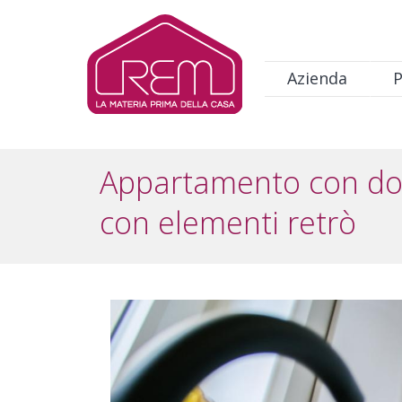
Salta al contenuto principale
Navigazione principale
Azienda
P
Appartamento con dop
con elementi retrò