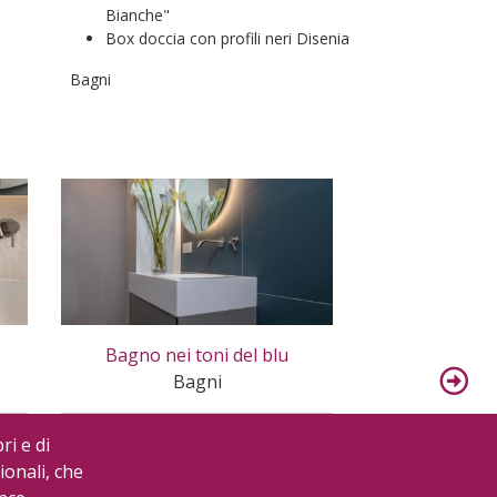
Bianche"
Box doccia con profili neri Disenia
Bagni
Bagno nei toni del blu
Bagno padro
Bagni
B
ri e di
ionali, che