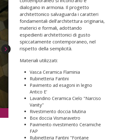
contemporaneo si incontrano e
dialogano in armonia. Il progetto
architettonico salvaguarda i caratteri
fondamentali dell’architettura originaria,
materici e formali, adottando
espedienti architettonici di gusto
spiccatamente contemporaneo, nel
rispetto della semplicità.
Materiali utilizzati:
Vasca Ceramica Flaminia
Rubinetteria Fantini
Pavimento ad esagoni in legno
Antico E'
Lavandino Ceramica Cielo "Narciso
Vanity"
Rivestimento doccia Mutina
Vasca Ceramica Flaminia - Rubinetteria Fantini 
Box doccia Vismaravetro
Pavimento rivestimento Ceramiche
FAP
Rubinetteria Fantini "Fontane