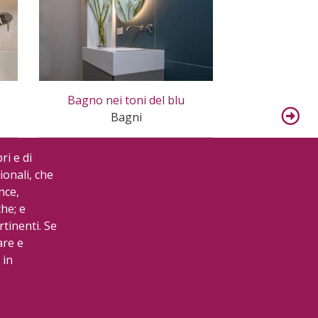
Bagno nei toni del blu
Bagno padro
Bagni
B
ri e di
ionali, che
nce,
che; e
rtinenti. Se
are e
 in