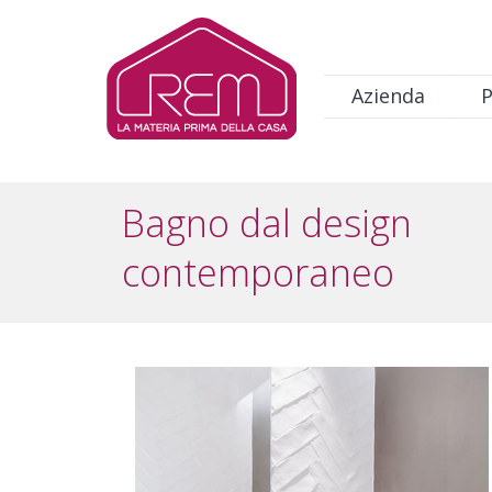
Salta al contenuto principale
Navigazione principale
Azienda
P
Bagno dal design
contemporaneo