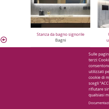
Stanza da bagno signorile
Bagni
u
Sulle pagin
terzi: Cooki
consentono 
utilizzati p
cookie di m
scegli "ACC
rifiutare si
qualsiasi 
Documentazi