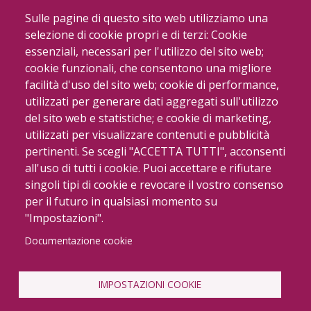
Sulle pagine di questo sito web utilizziamo una
selezione di cookie propri e di terzi: Cookie
essenziali, necessari per l'utilizzo del sito web;
cookie funzionali, che consentono una migliore
facilità d'uso del sito web; cookie di performance,
utilizzati per generare dati aggregati sull'utilizzo
del sito web e statistiche; e cookie di marketing,
Ever Life Design - BUCK
utilizzati per visualizzare contenuti e pubblicità
pertinenti. Se scegli "ACCETTA TUTTI", acconsenti
all'uso di tutti i cookie. Puoi accettare e rifiutare
singoli tipi di cookie e revocare il vostro consenso
per il futuro in qualsiasi momento su
"Impostazioni".
Documentazione cookie
IMPOSTAZIONI COOKIE
© copyright 2022 - R.E.M. S.r.l. - Via Saluzzo 75 10126